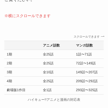
※横にスクロールできます
スクロールできます
アニメ話数
マンガ話数
1期
全25話
1話〜71話
2期
全25話
72話〜149話
3期
全10話
149話〜207話
4期
全25話
209話〜292話
劇場版1作目
全1話
293話〜325話
ハイキュー!!アニメと漫画の対応表