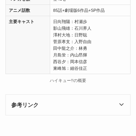
アニメ話数
85話+劇場版6作品+SP作品
主要キャスト
日向翔陽：村瀬歩
影山飛雄：石川界人
澤村大地：日野聡
菅原孝支：入野自由
田中龍之介：林勇
月島蛍：内山昂輝
西谷夕：岡本信彦
東峰旭：細谷佳正
ハイキュー!!の概要
参考リンク