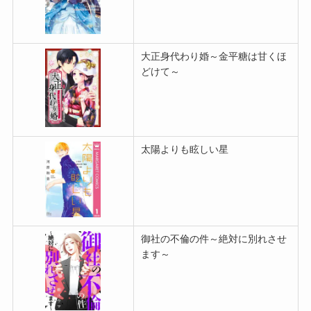
大正身代わり婚～金平糖は甘くほ
どけて～
太陽よりも眩しい星
御社の不倫の件～絶対に別れさせ
ます～