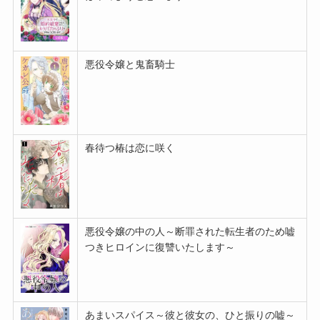
悪役令嬢と鬼畜騎士
春待つ椿は恋に咲く
悪役令嬢の中の人～断罪された転生者のため嘘
つきヒロインに復讐いたします～
あまいスパイス～彼と彼女の、ひと振りの嘘～