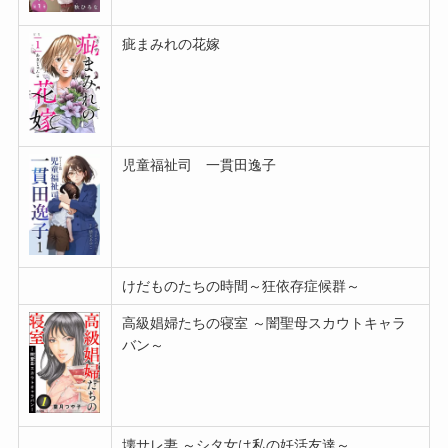
疵まみれの花嫁
児童福祉司 一貫田逸子
けだものたちの時間～狂依存症候群～
高級娼婦たちの寝室 ～闇聖母スカウトキャラ
バン～
壊サレ妻 ～シタ女は私の妊活友達～